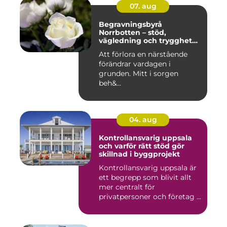
07. aug
Begravningsbyrå
Norrbotten – stöd,
vägledning och trygghet
när livet vänder
Att förlora en närstående
förändrar vardagen i
grunden. Mitt i sorgen
beh&...
04. aug
Kontrollansvarig uppsala
och varför rätt stöd gör
skillnad i byggprojekt
Kontrollansvarig uppsala är
ett begrepp som blivit allt
mer centralt för
privatpersoner och företag ...