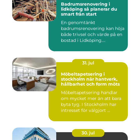
Badrumsrenovering i
lidköping så planerar du
smart från start
En genomtänkt
badrumsrenovering kan höja
både trivsel och värde på en
bostad i Lidköping.
Samtidigt ...
31. jul
Möbeltapetsering i
stockholm när hantverk,
hållbarhet och form möts
Möbeltapetsering handlar
om mycket mer än att bara
byta tyg. I Stockholm har
intresset för välgjort ...
30. jul