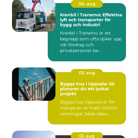
04. aug
Kranbil i Tranemo: Effektiva
lyft och transporter för
bygg och industri
Kranbil i Tranemo är ett
begrepp som ofta dyker upp
när företag och
privatpersoner be...
02. aug
Bygga hus i Uppsala: Så
planerar du ett lyckat
projekt
Bygga hus Uppsala är för
många en av livets största
satsningar, både k&au...
01. aug