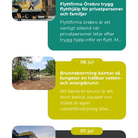
Flyttfirma Örebro trygg
flytthjälp för privatpersoner
och familjer
Flyttfirma örebro är ett
vanligt sökord när
privatpersoner letar efter
trygg hjälp inför en flytt. M...
08. jul
Brunnsborrning kalmar så
fungerar en hållbar vatten-
och energibrunn
Att borra en brunn är ett
stort beslut, oavsett om
målet är egen
vattenförsörjning eller
bergvärme. ...
07. jul