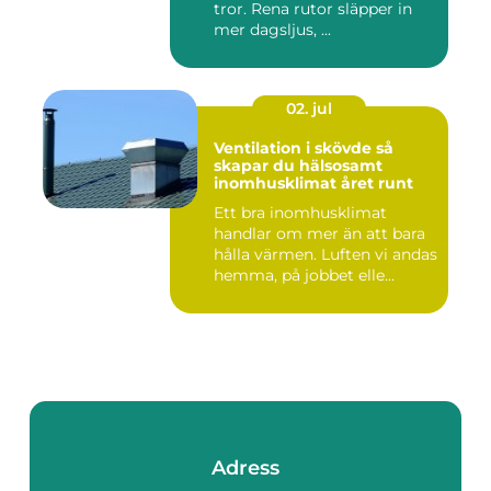
tror. Rena rutor släpper in
mer dagsljus, ...
02. jul
Ventilation i skövde så
skapar du hälsosamt
inomhusklimat året runt
Ett bra inomhusklimat
handlar om mer än att bara
hålla värmen. Luften vi andas
hemma, på jobbet elle...
Adress