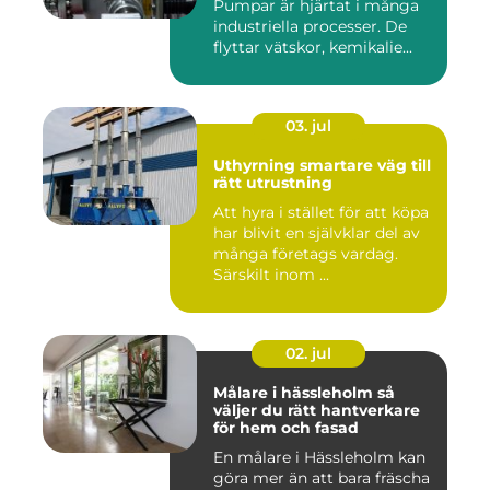
Pumpar är hjärtat i många
industriella processer. De
flyttar vätskor, kemikalie...
03. jul
Uthyrning smartare väg till
rätt utrustning
Att hyra i stället för att köpa
har blivit en självklar del av
många företags vardag.
Särskilt inom ...
02. jul
Målare i hässleholm så
väljer du rätt hantverkare
för hem och fasad
En målare i Hässleholm kan
göra mer än att bara fräscha