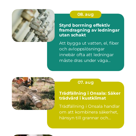
08. aug
Styrd borrning effektiv
framdragning av ledningar
utan schakt
Att bygga ut vatten, el, fiber
och avloppslösningar
innebär ofta att ledningar
måste dras under väga...
07. aug
Trädfällning i Onsala: Säker
trädvård i kustklimat
Trädfällning i Onsala handlar
om att kombinera säkerhet,
hänsyn till grannar och...