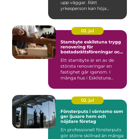
upp väggar. Rätt
yrkesperson kan höja
värdet...
02. jul
Stambyte eskilstuna trygg
renovering för
bostadsrättsföreningar och
villaägare
Ett stambyte är en av de
största renoveringar en
fastighet går igenom. I
många hus i Eskilstuna
bygg...
02. jul
Fönsterputs i värnamo som
ger ljusare hem och
nöjdare företag
En professionell fönsterputs
gör större skillnad än många