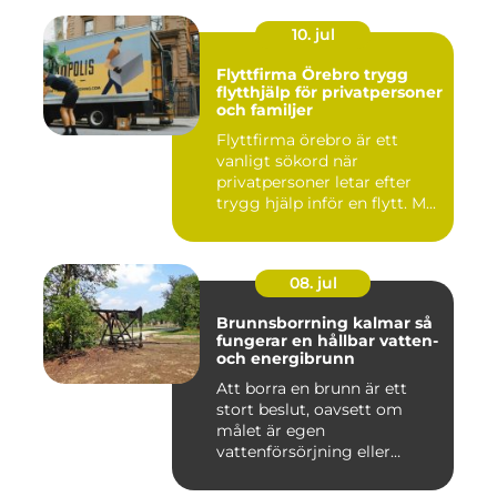
10. jul
Flyttfirma Örebro trygg
flytthjälp för privatpersoner
och familjer
Flyttfirma örebro är ett
vanligt sökord när
privatpersoner letar efter
trygg hjälp inför en flytt. M...
08. jul
Brunnsborrning kalmar så
fungerar en hållbar vatten-
och energibrunn
Att borra en brunn är ett
stort beslut, oavsett om
målet är egen
vattenförsörjning eller
bergvärme. ...