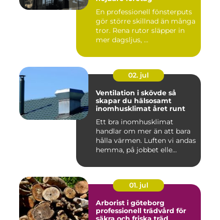
En professionell fönsterputs
gör större skillnad än många
tror. Rena rutor släpper in
mer dagsljus, ...
02. jul
Ventilation i skövde så
skapar du hälsosamt
inomhusklimat året runt
Ett bra inomhusklimat
handlar om mer än att bara
hålla värmen. Luften vi andas
hemma, på jobbet elle...
01. jul
Arborist i göteborg
professionell trädvård för
säkra och friska träd