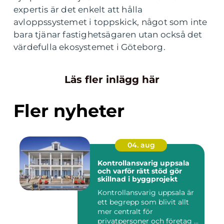
expertis är det enkelt att hålla
avloppssystemet i toppskick, något som inte
bara tjänar fastighetsägaren utan också det
värdefulla ekosystemet i Göteborg.
Läs fler inlägg här
Fler nyheter
04. aug
Kontrollansvarig uppsala
och varför rätt stöd gör
skillnad i byggprojekt
Kontrollansvarig uppsala är
ett begrepp som blivit allt
mer centralt för
privatpersoner och företag ...