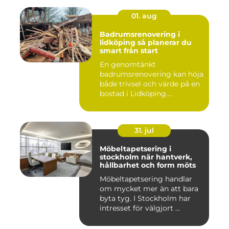
01. aug
Badrumsrenovering i
lidköping så planerar du
smart från start
En genomtänkt
badrumsrenovering kan höja
både trivsel och värde på en
bostad i Lidköping.
Samtidigt ...
31. jul
Möbeltapetsering i
stockholm när hantverk,
hållbarhet och form möts
Möbeltapetsering handlar
om mycket mer än att bara
byta tyg. I Stockholm har
intresset för välgjort ...