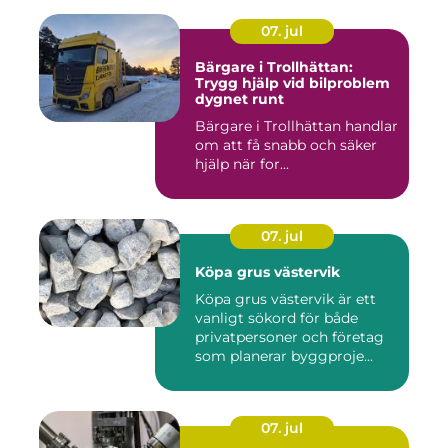
07. jul
Bärgare i Trollhättan:
Trygg hjälp vid bilproblem
dygnet runt
Bärgare i Trollhättan handlar
om att få snabb och säker
hjälp när for...
07. jul
Köpa grus västervik
Köpa grus västervik är ett
vanligt sökord för både
privatpersoner och företag
som planerar byggproje...
07. jul