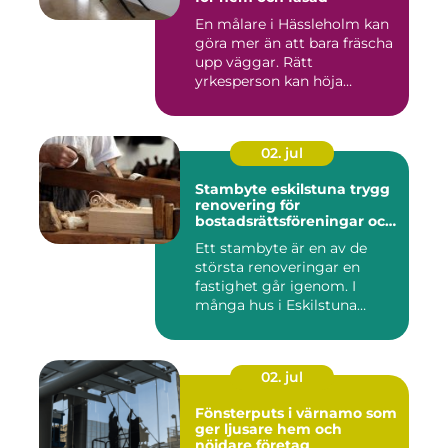
En målare i Hässleholm kan
göra mer än att bara fräscha
upp väggar. Rätt
yrkesperson kan höja
värdet...
02. jul
Stambyte eskilstuna trygg
renovering för
bostadsrättsföreningar och
villaägare
Ett stambyte är en av de
största renoveringar en
fastighet går igenom. I
många hus i Eskilstuna
bygg...
02. jul
Fönsterputs i värnamo som
ger ljusare hem och
nöjdare företag