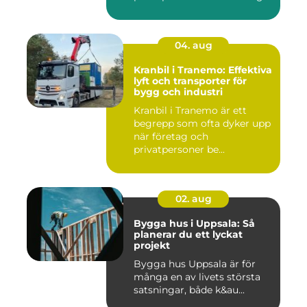
04. aug
Kranbil i Tranemo: Effektiva
lyft och transporter för
bygg och industri
Kranbil i Tranemo är ett
begrepp som ofta dyker upp
när företag och
privatpersoner be...
02. aug
Bygga hus i Uppsala: Så
planerar du ett lyckat
projekt
Bygga hus Uppsala är för
många en av livets största
satsningar, både k&au...