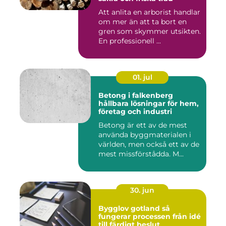
Att anlita en arborist handlar
om mer än att ta bort en
gren som skymmer utsikten.
En professionell ...
01. jul
Betong i falkenberg
hållbara lösningar för hem,
företag och industri
Betong är ett av de mest
använda byggmaterialen i
världen, men också ett av de
mest missförstådda. M...
30. jun
Bygglov gotland så
fungerar processen från idé
till färdigt beslut