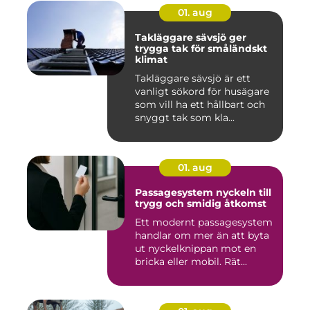
01. aug
Takläggare sävsjö ger
trygga tak för småländskt
klimat
Takläggare sävsjö är ett
vanligt sökord för husägare
som vill ha ett hållbart och
snyggt tak som kla...
01. aug
Passagesystem nyckeln till
trygg och smidig åtkomst
Ett modernt passagesystem
handlar om mer än att byta
ut nyckelknippan mot en
bricka eller mobil. Rät...