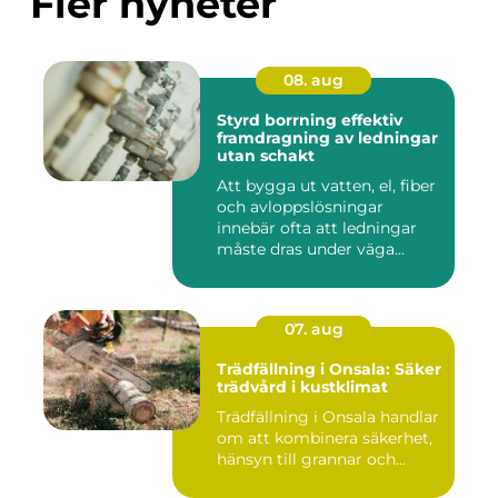
Fler nyheter
08. aug
Styrd borrning effektiv
framdragning av ledningar
utan schakt
Att bygga ut vatten, el, fiber
och avloppslösningar
innebär ofta att ledningar
måste dras under väga...
07. aug
Trädfällning i Onsala: Säker
trädvård i kustklimat
Trädfällning i Onsala handlar
om att kombinera säkerhet,
hänsyn till grannar och...