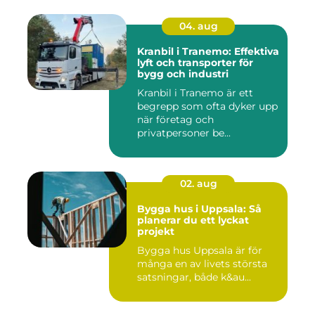
04. aug
Kranbil i Tranemo: Effektiva
lyft och transporter för
bygg och industri
Kranbil i Tranemo är ett
begrepp som ofta dyker upp
när företag och
privatpersoner be...
02. aug
Bygga hus i Uppsala: Så
planerar du ett lyckat
projekt
Bygga hus Uppsala är för
många en av livets största
satsningar, både k&au...