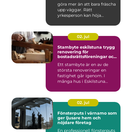
göra mer än att bara fräscha
upp väggar. Rätt
yrkesperson kan höja
värdet...
02. jul
Stambyte eskilstuna trygg
renovering för
bostadsrättsföreningar och
villaägare
Ett stambyte är en av de
största renoveringar en
fastighet går igenom. I
många hus i Eskilstuna
bygg...
02. jul
Fönsterputs i värnamo som
ger ljusare hem och
nöjdare företag
En professionell fönsterputs