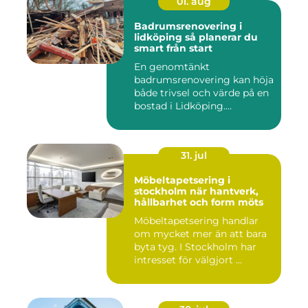
01. aug
Badrumsrenovering i
lidköping så planerar du
smart från start
En genomtänkt
badrumsrenovering kan höja
både trivsel och värde på en
bostad i Lidköping.
Samtidigt ...
31. jul
Möbeltapetsering i
stockholm när hantverk,
hållbarhet och form möts
Möbeltapetsering handlar
om mycket mer än att bara
byta tyg. I Stockholm har
intresset för välgjort ...