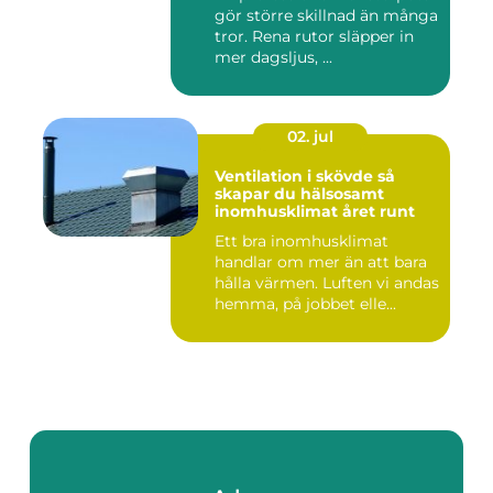
gör större skillnad än många
tror. Rena rutor släpper in
mer dagsljus, ...
02. jul
Ventilation i skövde så
skapar du hälsosamt
inomhusklimat året runt
Ett bra inomhusklimat
handlar om mer än att bara
hålla värmen. Luften vi andas
hemma, på jobbet elle...