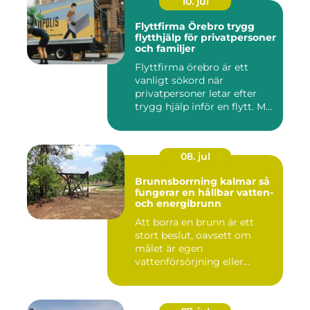
10. jul
Flyttfirma Örebro trygg
flytthjälp för privatpersoner
och familjer
Flyttfirma örebro är ett
vanligt sökord när
privatpersoner letar efter
trygg hjälp inför en flytt. M...
08. jul
Brunnsborrning kalmar så
fungerar en hållbar vatten-
och energibrunn
Att borra en brunn är ett
stort beslut, oavsett om
målet är egen
vattenförsörjning eller
bergvärme. ...