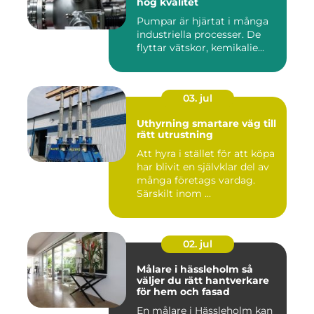
hög kvalitet
Pumpar är hjärtat i många
industriella processer. De
flyttar vätskor, kemikalie...
03. jul
Uthyrning smartare väg till
rätt utrustning
Att hyra i stället för att köpa
har blivit en självklar del av
många företags vardag.
Särskilt inom ...
02. jul
Målare i hässleholm så
väljer du rätt hantverkare
för hem och fasad
En målare i Hässleholm kan