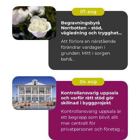
07. aug
Begravningsbyrå
Norrbotten – stöd,
vägledning och trygghet
när livet vänder
Att förlora en närstående
förändrar vardagen i
grunden. Mitt i sorgen
beh&...
04. aug
Kontrollansvarig uppsala
och varför rätt stöd gör
skillnad i byggprojekt
Kontrollansvarig uppsala är
ett begrepp som blivit allt
mer centralt för
privatpersoner och företag ...