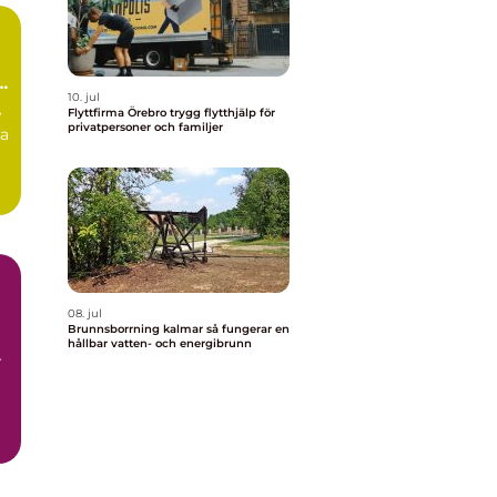
a
10. jul
e
Flyttfirma Örebro trygg flytthjälp för
privatpersoner och familjer
na
08. jul
Brunnsborrning kalmar så fungerar en
hållbar vatten- och energibrunn
r