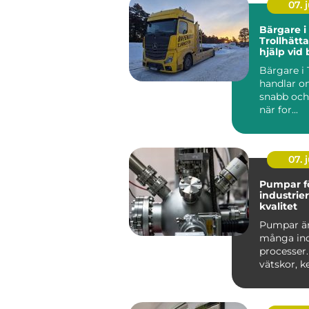
07. j
Bärgare i
Trollhätt
hjälp vid
dygnet r
Bärgare i 
handlar om
snabb och 
när for...
07. j
Pumpar f
industrie
kvalitet
Pumpar är 
många ind
processer.
vätskor, ke