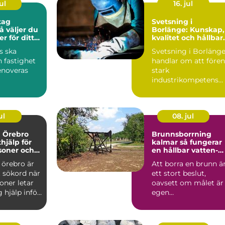
ul
16. jul
tag
Svetsning i
Borlänge: Kunskap,
er för ditt
kvalitet och hållbar
ekt
konstruktioner
s ska
Svetsning i Borläng
 fastighet
handlar om att före
enoveras
stark
industrikompetens
ttsförening
med praktisk
nst...
probleml&o...
ul
08. jul
a Örebro
Brunnsborrning
thjälp för
kalmar så fungerar
soner och
en hållbar vatten-
och energibrunn
 örebro är
Att borra en brunn ä
t sökord när
ett stort beslut,
oner letar
oavsett om målet är
g hjälp inför
egen
..
vattenförsörjning
eller bergvärme. ...