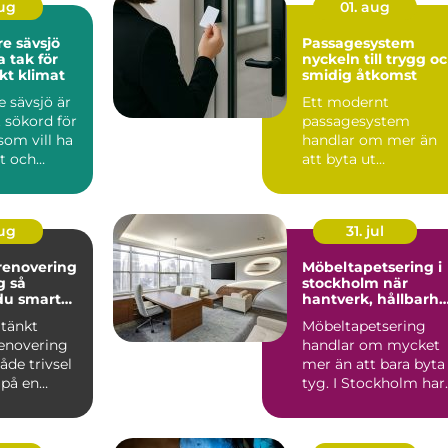
aug
01. aug
e sävsjö
Passagesystem
a tak för
nyckeln till trygg o
kt klimat
smidig åtkomst
 sävsjö är
Ett modernt
t sökord för
passagesystem
som vill ha
handlar om mer än
rt och
att byta ut
 som kla...
nyckelknippan mot
en bricka eller mobil.
Rät...
aug
31. jul
enovering
Möbeltapetsering i
så
stockholm när
du smart
hantverk, hållbarhe
och form möts
tänkt
Möbeltapetsering
enovering
handlar om mycket
åde trivsel
mer än att bara byta
 på en
tyg. I Stockholm har
idköping.
intresset för välgjort
..
...