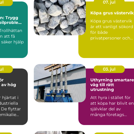
ul
07. jul
Köpa grus västervik
an: Trygg
Köpa grus västervik
 bilproblem
är ett vanligt sökord
unt
Trollhättan
för både
 att få
privatpersoner och
säker hjälp
företag som planera
byggproje...
ul
03. jul
ör
Uthyrning smartare
r av hög
väg till rätt
utrustning
hjärtat i
Att hyra i stället för
ustriella
att köpa har blivit en
 De flyttar
självklar del av
mikalie...
många företags
vardag. Särskilt ino
...