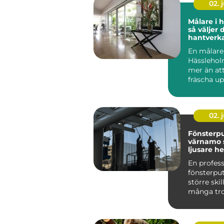
02. j
Målare i 
så väljer 
hantverk
och fasad
En målare 
Hässlehol
mer än att
fräscha u
Rätt yrke
höja värdet
02. j
Fönsterpu
värnamo 
ljusare h
nöjdare f
En profess
fönsterpu
större ski
många tro
rutor släp
dagsljus, ..