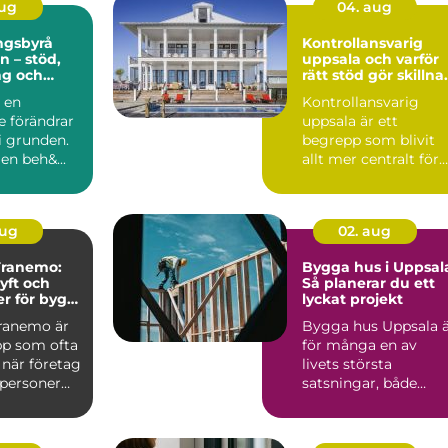
aug
04. aug
ngsbyrå
Kontrollansvarig
n – stöd,
uppsala och varför
ng och
rätt stöd gör skillna
är livet
i byggprojekt
a en
Kontrollansvarig
e förändrar
uppsala är ett
i grunden.
begrepp som blivit
gen beh&...
allt mer centralt för
privatpersoner och
företag ...
aug
02. aug
 Tranemo:
Bygga hus i Uppsal
lyft och
Så planerar du ett
er för bygg
lyckat projekt
tri
Tranemo är
Bygga hus Uppsala 
pp som ofta
för många en av
 när företag
livets största
tpersoner
satsningar, både
k&au...