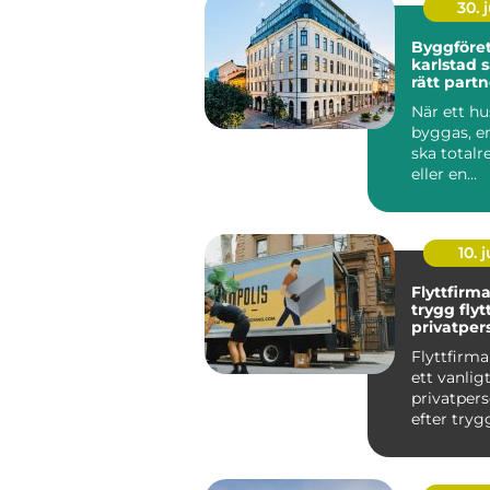
30. j
Byggföre
karlstad så väljer du
rätt partn
byggproj
När ett hu
byggas, en
ska totalr
eller en
bostadsrä
planerar fö
10. j
Flyttfirm
trygg flyt
privatper
familjer
Flyttfirma
ett vanlig
privatpers
efter tryg
en flytt. M.