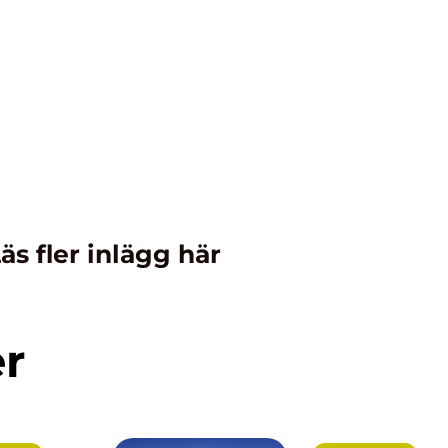
äs fler inlägg här
er