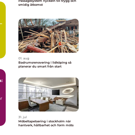
Passagesystem nyckeln till trygg och
smidig åtkomst
d
01. aug
Badrumsrenovering i lidköping så
planerar du smart från start
a:
är
31. jul
Möbeltapetsering i stockholm när
hantverk, hållbarhet och form möts