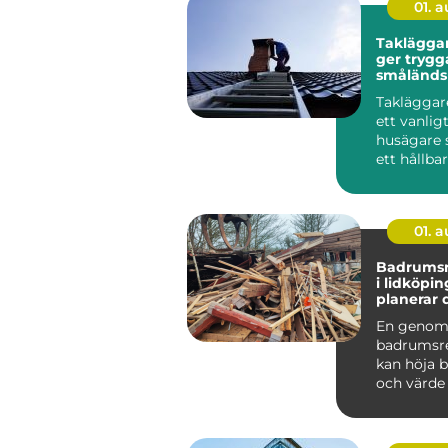
01. 
Takläggar
ger trygg
småländs
Takläggare
ett vanlig
husägare 
ett hållba
snyggt tak
01. 
Badrumsr
i lidköping 
planerar 
från start
En genom
badrumsr
kan höja b
och värde
bostad i L
Samtidigt .