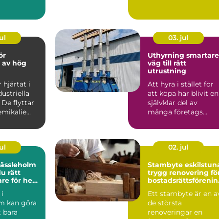
byggproje...
ul
03. jul
ör
Uthyrning smartare
r av hög
väg till rätt
utrustning
hjärtat i
Att hyra i stället för
ustriella
att köpa har blivit en
 De flyttar
självklar del av
mikalie...
många företags
vardag. Särskilt ino
...
ul
02. jul
hässleholm
Stambyte eskilstun
du rätt
trygg renovering fö
are för hem
bostadsrättsföreni
ar och villaägare
i
Ett stambyte är en a
m kan göra
de största
 bara
renoveringar en