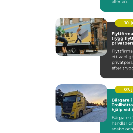
eller en
bostadsrä
planerar fö
10. j
Flyttfirm
trygg flyt
privatper
familjer
Flyttfirma
ett vanlig
privatpers
efter tryg
en flytt. M.
07. j
Bärgare i
Trollhätt
hjälp vid
dygnet r
Bärgare i 
handlar om
snabb och 