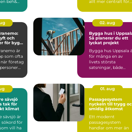
gen beh&...
allt mer centralt för
privatpersoner och
företag ...
aug
02. aug
 Tranemo:
Bygga hus i Uppsal
lyft och
Så planerar du ett
er för bygg
lyckat projekt
tri
Tranemo är
Bygga hus Uppsala 
pp som ofta
för många en av
 när företag
livets största
tpersoner
satsningar, både
k&au...
aug
01. aug
e sävsjö
Passagesystem
a tak för
nyckeln till trygg o
kt klimat
smidig åtkomst
 sävsjö är
Ett modernt
t sökord för
passagesystem
som vill ha
handlar om mer än