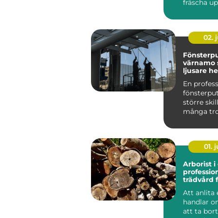
fräscha u
Rätt yrke
höja värdet
02. j
Fönsterpu
värnamo 
ljusare h
nöjdare f
En profess
fönsterpu
större ski
många tro
rutor släp
dagsljus, ..
01. j
Arborist 
profession
trädvård 
och friska
Att anlita
handlar o
att ta bor