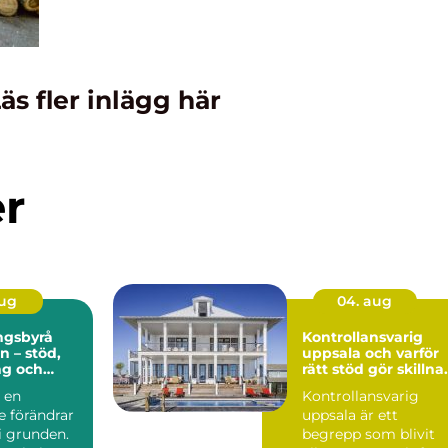
äs fler inlägg här
er
aug
04. aug
ngsbyrå
Kontrollansvarig
n – stöd,
uppsala och varför
ng och
rätt stöd gör skillna
är livet
i byggprojekt
a en
Kontrollansvarig
e förändrar
uppsala är ett
i grunden.
begrepp som blivit