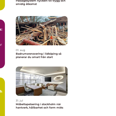
Passagesystem nyckeln till trygg och
smidig åtkomst
a:
är
01. aug
Badrumsrenovering i lidköping så
planerar du smart från start
ch
31. jul
Möbeltapetsering i stockholm när
hantverk, hållbarhet och form möts