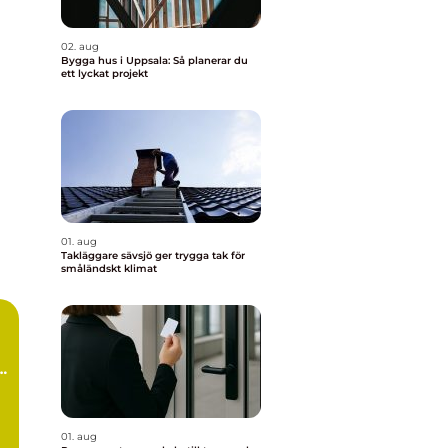
02. aug
Bygga hus i Uppsala: Så planerar du
ett lyckat projekt
01. aug
Takläggare sävsjö ger trygga tak för
småländskt klimat
d
01. aug