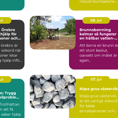
industrikompetens
ttsförening
med praktisk
nst...
probleml&o...
ul
08. jul
a Örebro
Brunnsborrning
thjälp för
kalmar så fungerar
soner och
en hållbar vatten-
och energibrunn
 örebro är
Att borra en brunn ä
t sökord när
ett stort beslut,
oner letar
oavsett om målet är
g hjälp inför
egen
..
vattenförsörjning
eller bergvärme. ...
ul
07. jul
Köpa grus västervik
an: Trygg
Köpa grus västervik
 bilproblem
är ett vanligt sökord
unt
Trollhättan
för både
 att få
privatpersoner och
säker hjälp
företag som planera