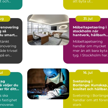
rt och
att byta ut
 som kla...
nyckelknippan mot
en bricka eller mobil.
Rät...
aug
31. jul
enovering
Möbeltapetsering i
så
stockholm när
du smart
hantverk, hållbarhe
och form möts
tänkt
Möbeltapetsering
enovering
handlar om mycket
åde trivsel
mer än att bara byta
 på en
tyg. I Stockholm har
idköping.
intresset för välgjort
..
...
ul
16. jul
tag
Svetsning i
Borlänge: Kunskap,
er för ditt
kvalitet och hållbar
ekt
konstruktioner
s ska
Svetsning i Borläng
 fastighet
handlar om att före
enoveras
stark