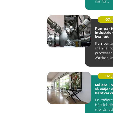
när for...
07. j
Pumpar f
industrie
kvalitet
Pumpar är 
många ind
processer.
vätskor, ke
02. j
Målare i 
så väljer 
hantverk
och fasad
En målare 
Hässlehol
mer än att