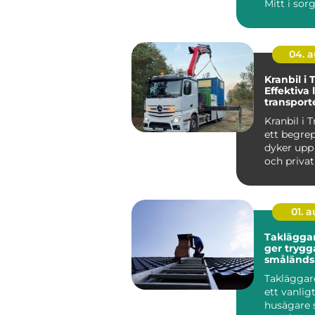
Mitt i sor
04. 
Kranbil i
Effektiva 
transport
och indus
Kranbil i 
ett begre
dyker upp
och priva
be...
01. 
Takläggar
ger trygg
småländs
Takläggare
ett vanlig
husägare 