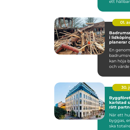
ett hållba
snyggt tak
01. 
Badrumsr
i lidköping 
planerar 
från start
En genom
badrumsr
kan höja b
och värde
bostad i L
Samtidigt .
30. j
Byggföre
karlstad så väljer du
rätt partn
byggproj
När ett hu
byggas, en
ska totalr