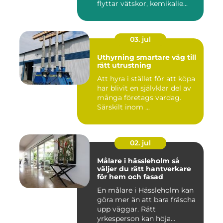
flyttar vätskor, kemikalie...
03. jul
Uthyrning smartare väg till
rätt utrustning
Att hyra i stället för att köpa
har blivit en självklar del av
många företags vardag.
Särskilt inom ...
02. jul
Målare i hässleholm så
väljer du rätt hantverkare
för hem och fasad
En målare i Hässleholm kan
göra mer än att bara fräscha
upp väggar. Rätt
yrkesperson kan höja