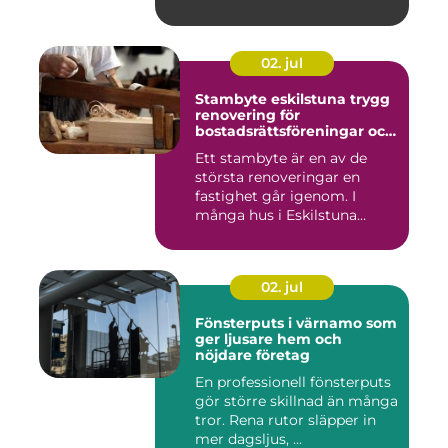
värdet...
02. jul
Stambyte eskilstuna trygg
renovering för
bostadsrättsföreningar och
villaägare
Ett stambyte är en av de
största renoveringar en
fastighet går igenom. I
många hus i Eskilstuna
bygg...
02. jul
Fönsterputs i värnamo som
ger ljusare hem och
nöjdare företag
En professionell fönsterputs
gör större skillnad än många
tror. Rena rutor släpper in
mer dagsljus, ...