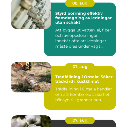
08. aug
Styrd borrning effektiv
framdragning av ledningar
utan schakt
Att bygga ut vatten, el, fiber
och avloppslösningar
innebär ofta att ledningar
måste dras under väga...
07. aug
Trädfällning i Onsala: Säker
trädvård i kustklimat
Trädfällning i Onsala handlar
om att kombinera säkerhet,
hänsyn till grannar och...
07. aug