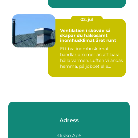
02. jul
Ventilation i skövde så
skapar du hälsosamt
inomhusklimat året runt
Ett bra inomhusklimat
handlar om mer än att bara
hålla värmen. Luften vi andas
hemma, på jobbet elle...
Adress