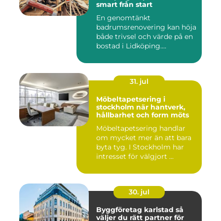
smart från start
En genomtänkt
badrumsrenovering kan höja
både trivsel och värde på en
bostad i Lidköping.
Samtidigt ...
31. jul
Möbeltapetsering i
stockholm när hantverk,
hållbarhet och form möts
Möbeltapetsering handlar
om mycket mer än att bara
byta tyg. I Stockholm har
intresset för välgjort ...
30. jul
Byggföretag karlstad så
väljer du rätt partner för