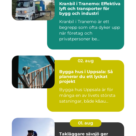
Kranbil i Tranemo: Effektiva
lyft och transporter för
bygg och industri
Kranbil i Tranemo är ett
begrepp som ofta dyker upp
när företag och
privatpersoner be...
02. aug
Bygga hus i Uppsala: Så
planerar du ett lyckat
projekt
Bygga hus Uppsala är för
många en av livets största
satsningar, både k&au...
01. aug
Takläggare sävsjö ger