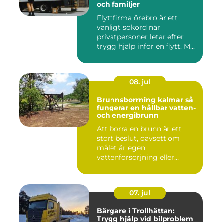
och familjer
Flyttfirma örebro är ett
vanligt sökord när
privatpersoner letar efter
trygg hjälp inför en flytt. M...
08. jul
Brunnsborrning kalmar så
fungerar en hållbar vatten-
och energibrunn
Att borra en brunn är ett
stort beslut, oavsett om
målet är egen
vattenförsörjning eller
bergvärme. ...
07. jul
Bärgare i Trollhättan:
Trygg hjälp vid bilproblem