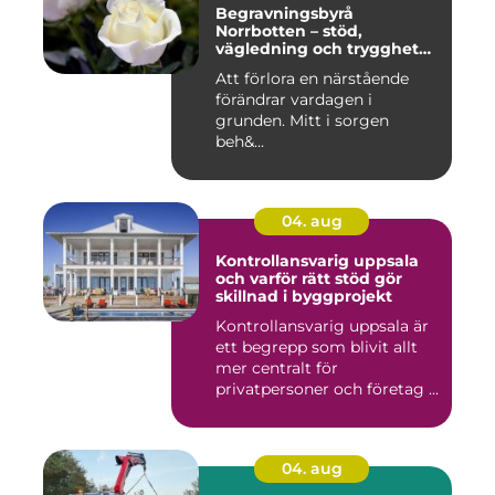
Begravningsbyrå
Norrbotten – stöd,
vägledning och trygghet
när livet vänder
Att förlora en närstående
förändrar vardagen i
grunden. Mitt i sorgen
beh&...
04. aug
Kontrollansvarig uppsala
och varför rätt stöd gör
skillnad i byggprojekt
Kontrollansvarig uppsala är
ett begrepp som blivit allt
mer centralt för
privatpersoner och företag ...
04. aug