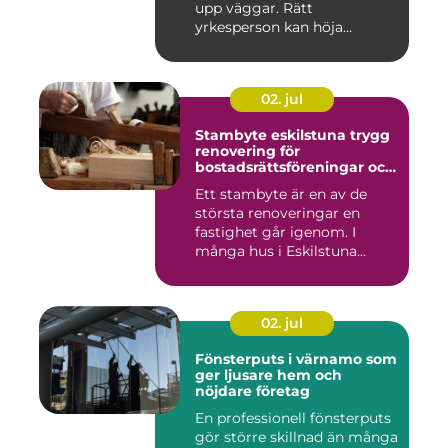
upp väggar. Rätt
yrkesperson kan höja
värdet...
02. jul
Stambyte eskilstuna trygg
renovering för
bostadsrättsföreningar och
villaägare
Ett stambyte är en av de
största renoveringar en
fastighet går igenom. I
många hus i Eskilstuna
bygg...
02. jul
Fönsterputs i värnamo som
ger ljusare hem och
nöjdare företag
En professionell fönsterputs
gör större skillnad än många