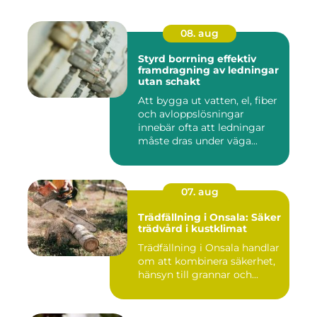
08. aug
Styrd borrning effektiv
framdragning av ledningar
utan schakt
Att bygga ut vatten, el, fiber
och avloppslösningar
innebär ofta att ledningar
måste dras under väga...
07. aug
Trädfällning i Onsala: Säker
trädvård i kustklimat
Trädfällning i Onsala handlar
om att kombinera säkerhet,
hänsyn till grannar och...