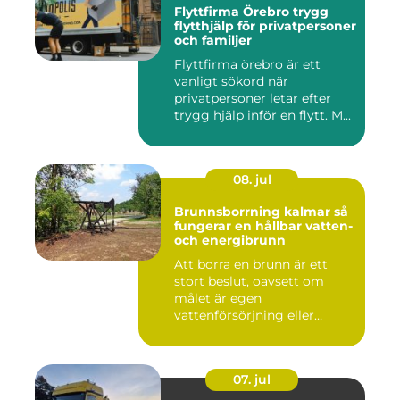
Flyttfirma Örebro trygg
flytthjälp för privatpersoner
och familjer
Flyttfirma örebro är ett
vanligt sökord när
privatpersoner letar efter
trygg hjälp inför en flytt. M...
08. jul
Brunnsborrning kalmar så
fungerar en hållbar vatten-
och energibrunn
Att borra en brunn är ett
stort beslut, oavsett om
målet är egen
vattenförsörjning eller
bergvärme. ...
07. jul