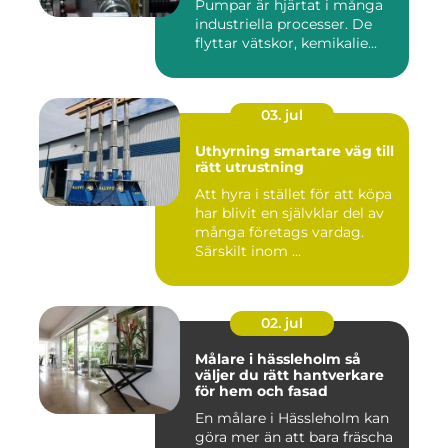
Pumpar är hjärtat i många
industriella processer. De
flyttar vätskor, kemikalie...
03. jul
Uthyrning smartare väg till
rätt utrustning
Att hyra i stället för att köpa
har blivit en självklar del av
många företags vardag.
Särskilt inom ...
02. jul
Målare i hässleholm så
väljer du rätt hantverkare
för hem och fasad
En målare i Hässleholm kan
göra mer än att bara fräscha