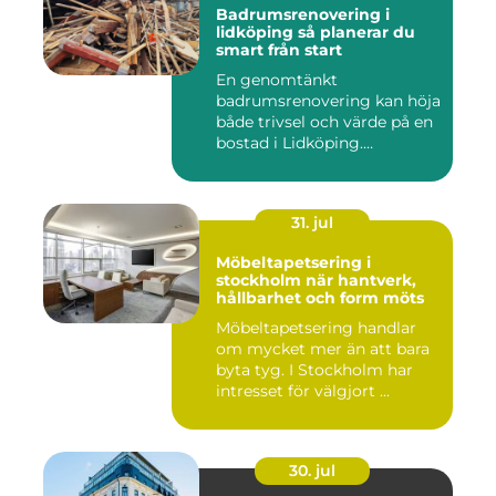
Badrumsrenovering i
lidköping så planerar du
smart från start
En genomtänkt
badrumsrenovering kan höja
både trivsel och värde på en
bostad i Lidköping.
Samtidigt ...
31. jul
Möbeltapetsering i
stockholm när hantverk,
hållbarhet och form möts
Möbeltapetsering handlar
om mycket mer än att bara
byta tyg. I Stockholm har
intresset för välgjort ...
30. jul