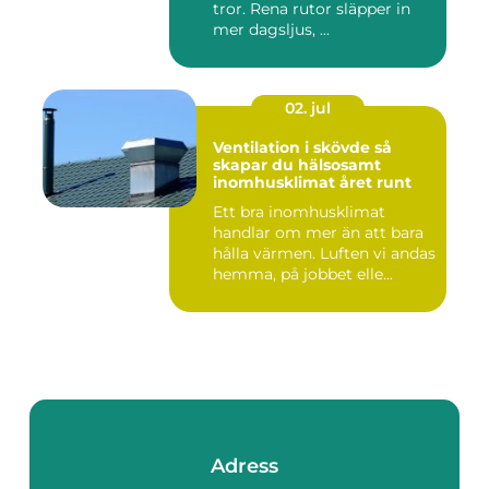
tror. Rena rutor släpper in
mer dagsljus, ...
02. jul
Ventilation i skövde så
skapar du hälsosamt
inomhusklimat året runt
Ett bra inomhusklimat
handlar om mer än att bara
hålla värmen. Luften vi andas
hemma, på jobbet elle...
Adress