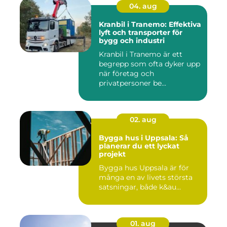
04. aug
Kranbil i Tranemo: Effektiva
lyft och transporter för
bygg och industri
Kranbil i Tranemo är ett
begrepp som ofta dyker upp
när företag och
privatpersoner be...
02. aug
Bygga hus i Uppsala: Så
planerar du ett lyckat
projekt
Bygga hus Uppsala är för
många en av livets största
satsningar, både k&au...
01. aug