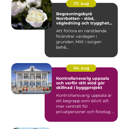
07. aug
Begravningsbyrå
Norrbotten – stöd,
vägledning och trygghet
när livet vänder
Att förlora en närstående
förändrar vardagen i
grunden. Mitt i sorgen
beh&...
04. aug
Kontrollansvarig uppsala
och varför rätt stöd gör
skillnad i byggprojekt
Kontrollansvarig uppsala är
ett begrepp som blivit allt
mer centralt för
privatpersoner och företag ...