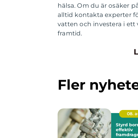
hälsa. Om du är osäker på
alltid kontakta experter 
vatten och investera i et
framtid.
L
Fler nyhet
08. 
Styrd bor
effektiv
framdrag