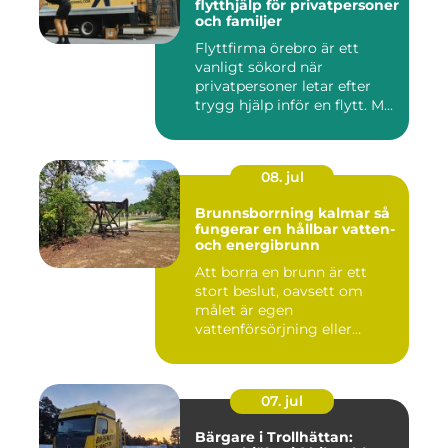
flytthjälp för privatpersoner
och familjer
Flyttfirma örebro är ett
vanligt sökord när
privatpersoner letar efter
trygg hjälp inför en flytt. M...
08. jul
Brunnsborrning kalmar så
fungerar en hållbar vatten-
och energibrunn
Att borra en brunn är ett
stort beslut, oavsett om
målet är egen
vattenförsörjning eller
bergvärme. ...
07. jul
Bärgare i Trollhättan: