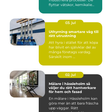
industriella processer. De
flyttar vätskor, kemikalie...
03. jul
Uthyrning smartare väg till
rätt utrustning
Att hyra i stället för att köpa
har blivit en självklar del av
många företags vardag.
Särskilt inom ...
02. jul
Målare i hässleholm så
väljer du rätt hantverkare
för hem och fasad
En målare i Hässleholm kan
göra mer än att bara fräscha
upp väggar. Rätt