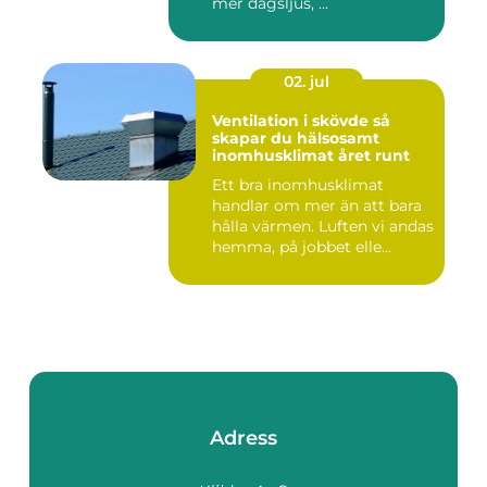
mer dagsljus, ...
02. jul
Ventilation i skövde så
skapar du hälsosamt
inomhusklimat året runt
Ett bra inomhusklimat
handlar om mer än att bara
hålla värmen. Luften vi andas
hemma, på jobbet elle...
Adress