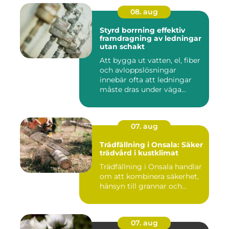
08. aug
Styrd borrning effektiv
framdragning av ledningar
utan schakt
Att bygga ut vatten, el, fiber
och avloppslösningar
innebär ofta att ledningar
måste dras under väga...
07. aug
Trädfällning i Onsala: Säker
trädvård i kustklimat
Trädfällning i Onsala handlar
om att kombinera säkerhet,
hänsyn till grannar och...
07. aug