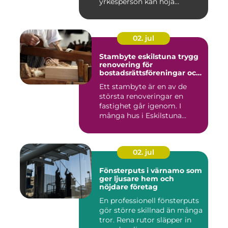
yrkesperson kan höja
värdet...
02. jul
Stambyte eskilstuna trygg
renovering för
bostadsrättsföreningar och
villaägare
Ett stambyte är en av de
största renoveringar en
fastighet går igenom. I
många hus i Eskilstuna
bygg...
02. jul
Fönsterputs i värnamo som
ger ljusare hem och
nöjdare företag
En professionell fönsterputs
gör större skillnad än många
tror. Rena rutor släpper in