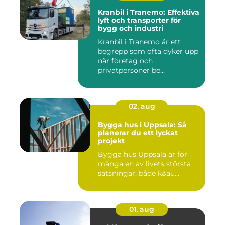
Kranbil i Tranemo: Effektiva
lyft och transporter för
bygg och industri
Kranbil i Tranemo är ett
begrepp som ofta dyker upp
när företag och
privatpersoner be...
02. aug
Bygga hus i Uppsala: Så
planerar du ett lyckat
projekt
Bygga hus Uppsala är för
många en av livets största
satsningar, både k&au...
01. aug