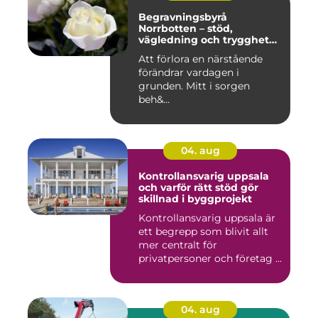
Begravningsbyrå
Norrbotten – stöd,
vägledning och trygghet
när livet vänder
Att förlora en närstående
förändrar vardagen i
grunden. Mitt i sorgen
beh&...
04. aug
Kontrollansvarig uppsala
och varför rätt stöd gör
skillnad i byggprojekt
Kontrollansvarig uppsala är
ett begrepp som blivit allt
mer centralt för
privatpersoner och företag ...
04. aug