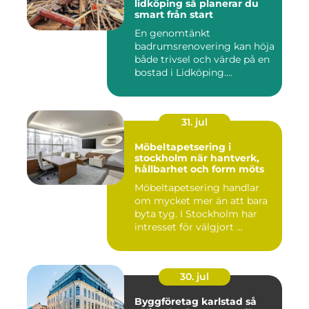
lidköping så planerar du
smart från start
En genomtänkt
badrumsrenovering kan höja
både trivsel och värde på en
bostad i Lidköping.
Samtidigt ...
31. jul
Möbeltapetsering i
stockholm när hantverk,
hållbarhet och form möts
Möbeltapetsering handlar
om mycket mer än att bara
byta tyg. I Stockholm har
intresset för välgjort ...
30. jul
Byggföretag karlstad så