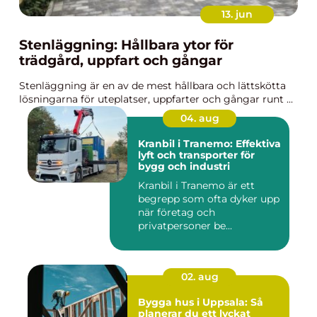
13. jun
Stenläggning: Hållbara ytor för
trädgård, uppfart och gångar
Stenläggning är en av de mest hållbara och lättskötta
lösningarna för uteplatser, uppfarter och gångar runt ...
04. aug
Kranbil i Tranemo: Effektiva
lyft och transporter för
bygg och industri
Kranbil i Tranemo är ett
begrepp som ofta dyker upp
när företag och
privatpersoner be...
02. aug
Bygga hus i Uppsala: Så
planerar du ett lyckat