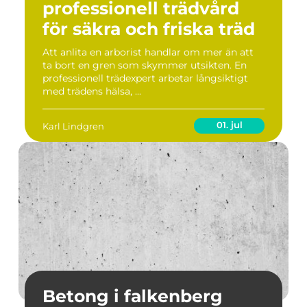
professionell trädvård
för säkra och friska träd
Att anlita en arborist handlar om mer än att
ta bort en gren som skymmer utsikten. En
professionell trädexpert arbetar långsiktigt
med trädens hälsa, ...
01. jul
Karl Lindgren
Betong i falkenberg