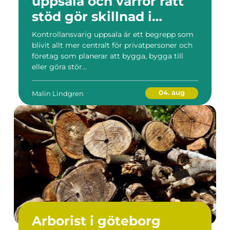
uppsala och varför rätt
stöd gör skillnad i
byggprojekt
Kontrollansvarig uppsala är ett begrepp som
blivit allt mer centralt för privatpersoner och
företag som planerar att bygga, bygga till
eller göra stör...
04. aug
Malin Lindgren
Arborist i göteborg