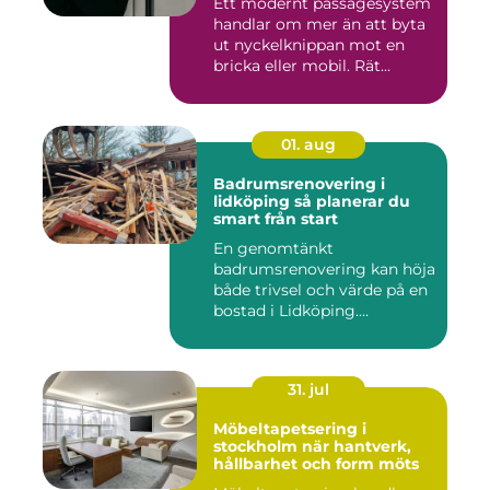
Ett modernt passagesystem
handlar om mer än att byta
ut nyckelknippan mot en
bricka eller mobil. Rät...
01. aug
Badrumsrenovering i
lidköping så planerar du
smart från start
En genomtänkt
badrumsrenovering kan höja
både trivsel och värde på en
bostad i Lidköping.
Samtidigt ...
31. jul
Möbeltapetsering i
stockholm när hantverk,
hållbarhet och form möts