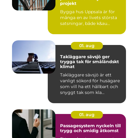
projekt
Bygga hus Uppsala är för
många en av livets största
satsningar, både k&au...
01. aug
Takläggare sävsjö ger
trygga tak för småländskt
klimat
Takläggare sävsjö är ett
vanligt sökord för husägare
som vill ha ett hållbart och
snyggt tak som kla...
01. aug
Passagesystem nyckeln till
trygg och smidig åtkomst