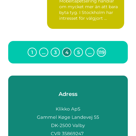
Möbeltapetsering handlar
om mycket mer än att bara
byta tyg. I Stockholm har
intresset för välgjort ...
1
…
3
4
5
…
119
Adress