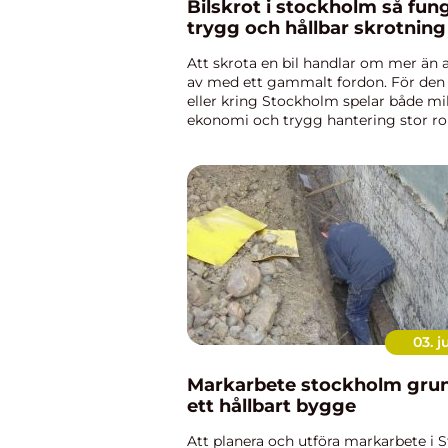
Bilskrot i stockholm så fungerar en
trygg och hållbar skrotning
Att skrota en bil handlar om mer än a
av med ett gammalt fordon. För den
eller kring Stockholm spelar både mil
ekonomi och trygg hantering stor rol
seriös bilskrot stockholm ser till att b
om hand på rätt sätt, at...
03. j
Markarbete stockholm grunden för
ett hållbart bygge
Att planera och utföra markarbete i