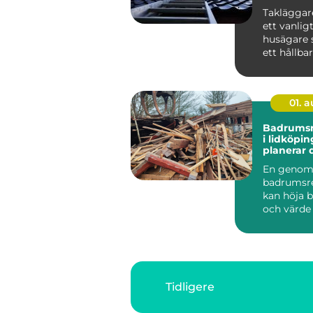
Takläggare
ett vanlig
husägare 
ett hållba
snyggt tak
01. 
Badrumsr
i lidköping 
planerar 
från start
En genom
badrumsr
kan höja b
och värde
bostad i L
Samtidigt .
Tidligere