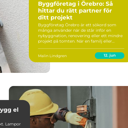
Byggföretag i Örebro: Så
hittar du rätt partner för
ditt projekt
Byggföretag Örebro är ett sökord som
många använder när de står inför en
nybyggnation, renovering eller ett mindre
projekt på tomten. När en familj eller
fastighetsägare ska välja sa...
12. jun
Malin Lindgren
ekt. Lampor