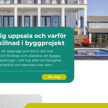
ig uppsala och varför
skillnad i byggprojekt
 ett begrepp som blivit allt mer
 och företag som planerar att bygga,
ändringar i sitt hus eller sin fastighet.
tillstånd och tekniska krav som
ommunens byggnadsnämnd och plan och
 erfaren k...
04. aug