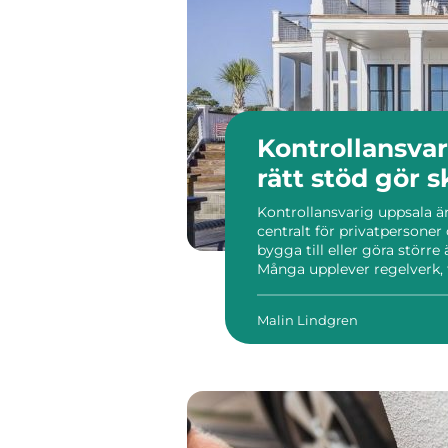
Kontrollansvar
rätt stöd gör 
Kontrollansvarig uppsala är
centralt för privatpersoner
bygga till eller göra större 
Många upplever regelverk, 
komplexa, särskilt när k
bygglagen är inblandade. En
Malin Lindgren