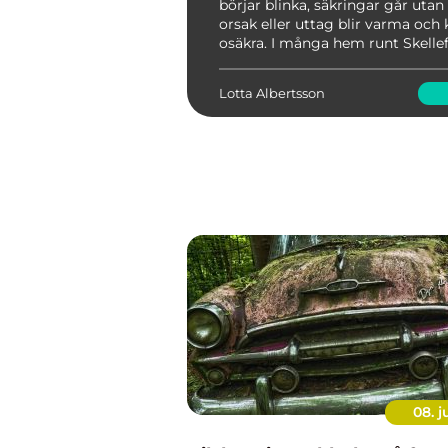
börjar blinka, säkringar går utan
orsak eller uttag blir varma och
osäkra. I många hem runt Skellef
äldre installationer som en gång
anpassade, men som nu pressas a
Lotta Albertsson
appara...
08. j