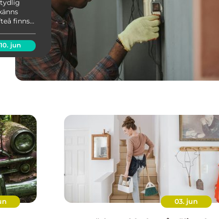
 tydlig
 känns
teå finns
 var väl
v fler
10. jun
un
03. jun