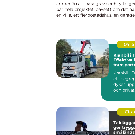
är mer än att bara gräva och fylla ig
bär hela projektet, oavsett om det h
en villa, ett flerbostadshus, en garag
eller en industrifastighet. Rätt utfört
markarbete minskar risk...
04. 
Kranbil i
Effektiva 
transport
och indus
Kranbil i 
ett begre
dyker upp
och priva
be...
01. 
Takläggar
ger trygg
småländs