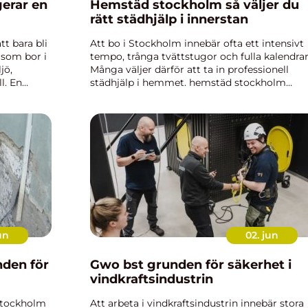
Hemstäd stockholm så väljer du
rätt städhjälp i innerstan
tt bara bli
Att bo i Stockholm innebär ofta ett intensivt
 som bor i
tempo, trånga tvättstugor och fulla kalendrar
jö,
Många väljer därför att ta in professionell
l. En
städhjälp i hemmet. hemstäd stockholm
ilen tas
handlar inte längre bara om dammsugning 
våttorkning, utan om trygghet, ...
un
02. jun
Gwo bst grunden för säkerhet i
vindkraftsindustrin
 Stockholm
Att arbeta i vindkraftsindustrin innebär stora