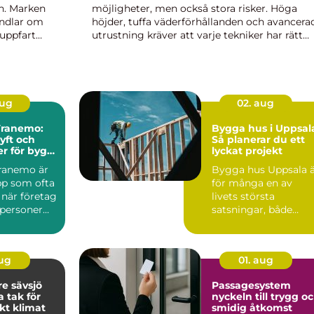
en. Marken
möjligheter, men också stora risker. Höga
andlar om
höjder, tuffa väderförhållanden och avancera
euppfart
utrustning kräver att varje tekniker har rätt
kunskaper. Här spelar GWO BST (Basic Safet
Training) en central roll...
aug
02. aug
 Tranemo:
Bygga hus i Uppsal
lyft och
Så planerar du ett
er för bygg
lyckat projekt
tri
Tranemo är
Bygga hus Uppsala 
pp som ofta
för många en av
 när företag
livets största
tpersoner
satsningar, både
k&au...
aug
01. aug
e sävsjö
Passagesystem
a tak för
nyckeln till trygg o
kt klimat
smidig åtkomst