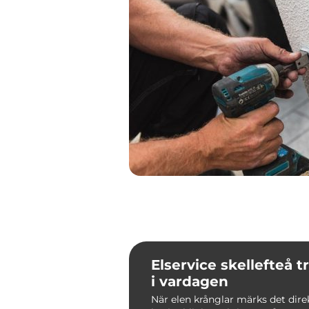
Elservice skellefteå trygg el
i vardagen
När elen krånglar märks det dir