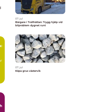
d
y
07. jul
Bärgare i Trollhättan: Trygg hjälp vid
bilproblem dygnet runt
a:
är
07. jul
Köpa grus västervik
ch