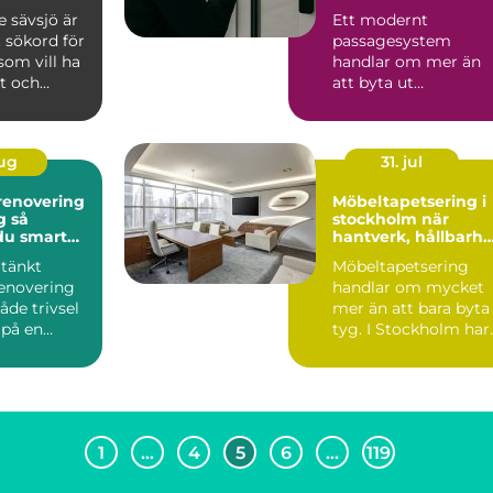
 sävsjö är
Ett modernt
t sökord för
passagesystem
som vill ha
handlar om mer än
rt och
att byta ut
 som kla...
nyckelknippan mot
en bricka eller mobil.
Rät...
aug
31. jul
enovering
Möbeltapetsering i
så
stockholm när
du smart
hantverk, hållbarhe
och form möts
tänkt
Möbeltapetsering
enovering
handlar om mycket
åde trivsel
mer än att bara byta
 på en
tyg. I Stockholm har
idköping.
intresset för välgjort
..
...
1
…
4
5
6
…
119