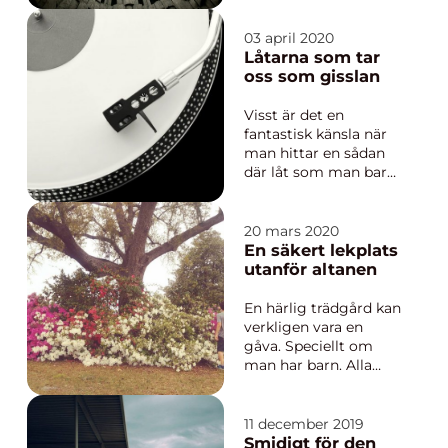
svettas! Betydligt mer
än så behövs om du
03 april 2020
ska få de resultat du
Låtarna som tar
önskar. Detta är ett ...
oss som gisslan
Visst är det en
fantastisk känsla när
man hittar en sådan
där låt som man bara
inte kan sluta lyssna
på.En låt som liksom
på något sätt slår an
20 mars 2020
något djupt inuti en.
En säkert lekplats
Det är...
utanför altanen
En härlig trädgård kan
verkligen vara en
gåva. Speciellt om
man har barn. Alla
föräldrar vet vilken
skön känsla det är att
bara kunna öppna
11 december 2019
altandörren och låta
Smidigt för den