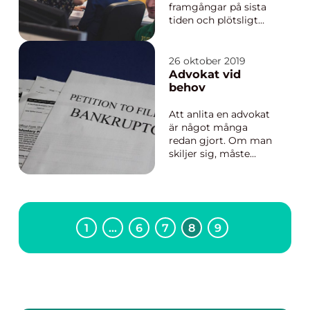
framgångar på sista
tiden och plötsligt
vuxit ur lokalerna?
Eller håller du på att
starta upp en alldeles
26 oktober 2019
ny business och är på
Advokat vid
jakt efter en perfekt
behov
första lokal a...
Att anlita en advokat
är något många
redan gjort. Om man
skiljer sig, måste
upprätta en bodelning
eller helt enkelt vill
köpa en fastighet
behövs det oftast
juridisk hjälp.
1
…
6
7
8
9
Orsakerna till varför
man kon...