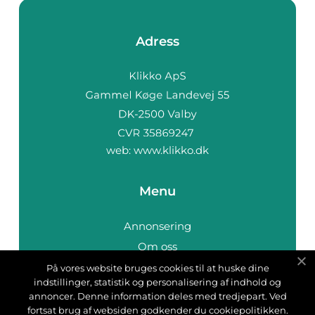
Adress
web:
www.klikko.dk
Menu
Annonsering
Om oss
Cookies
På vores website bruges cookies til at huske dine
indstillinger, statistik og personalisering af indhold og
Kontakta oss
annoncer. Denne information deles med tredjepart. Ved
Sitemap
fortsat brug af websiden godkender du cookiepolitikken.