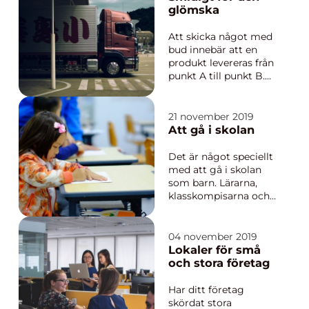
kidsen springa ut på...
glömska
Att skicka något med
bud innebär att en
produkt levereras från
punkt A till punkt B.
Ofta finns det så
kallade budbilar som
erbjuder den här
21 november 2019
tjänsten.
Att gå i skolan
Storleksmässigt finns
det vanliga bilar för
Det är något speciellt
att passa tr...
med att gå i skolan
som barn. Lärarna,
klasskompisarna och
lärdomen är något
som man minns i hela
livet. Första
04 november 2019
skoldagen och sista
Lokaler för små
skoldagen är minnen
och stora företag
som etsar sig fast och
klas...
Har ditt företag
skördat stora