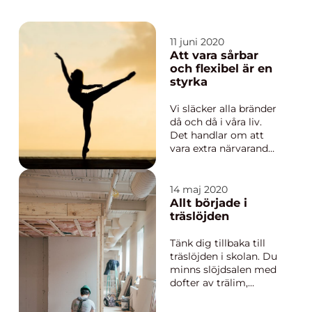
11 juni 2020
Att vara sårbar
och flexibel är en
styrka
Vi släcker alla bränder
då och då i våra liv.
Det handlar om att
vara extra närvarande
och kunna fokusera
sig på en akut sak.Blir
man bra på att
14 maj 2020
hantera denna form
Allt började i
av stress så brukar
träslöjden
man vara rä...
Tänk dig tillbaka till
träslöjden i skolan. Du
minns slöjdsalen med
dofter av trälim,
sågspån, olja och
sandpapper. Det var