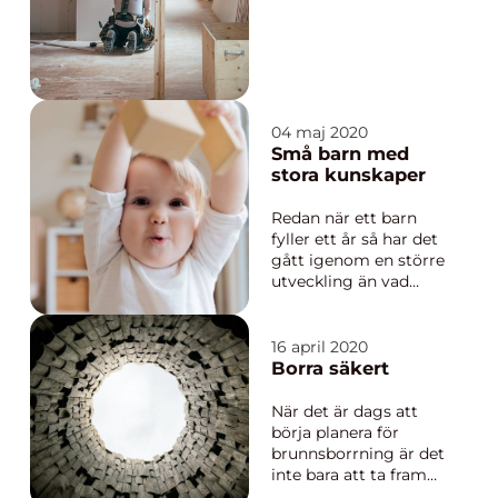
en kreativ verkstad
där du kunde bygga
vad som helst. Eller,
du kunde bygga typ
en k...
04 maj 2020
Små barn med
stora kunskaper
Redan när ett barn
fyller ett år så har det
gått igenom en större
utveckling än vad
barnet kommer göra
under något av sina
kommande ett års-
16 april 2020
intervaller. Det
Borra säkert
innebär att redan det
lilla barnet &au...
När det är dags att
börja planera för
brunnsborrning är det
inte bara att ta fram
handborren och börja